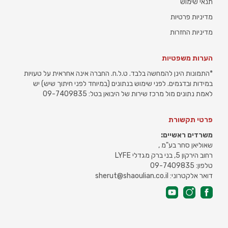
תנאי שימוש
מדיניות פרטיות
מדיניות החזרות
הערות משפטיות
*התמונות הינן להמחשה בלבד. ט.ל.ח. החברה אינה אחראית על טעויות
במידות ובדגמים. לפני שימוש בנתונים (במיוחד לפני חיתוך שיש) יש
לאמת נתונים מול מרכז שירות של היבואן בטל: 09-7409835
פרטי תקשורת
משרדים ראשיים:
שאוליאן סחר בע"מ ,
רחוב הירקון 5, בני ברק מגדלי LYFE
טלפון: 09-7409835
דואר אלקטרוני: sherut@shaoulian.co.il