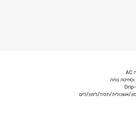
A
וסחיטה נוחה
ון/אשכולית/תפוז/לימון/ליים