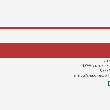
ם:
"מ ,
s