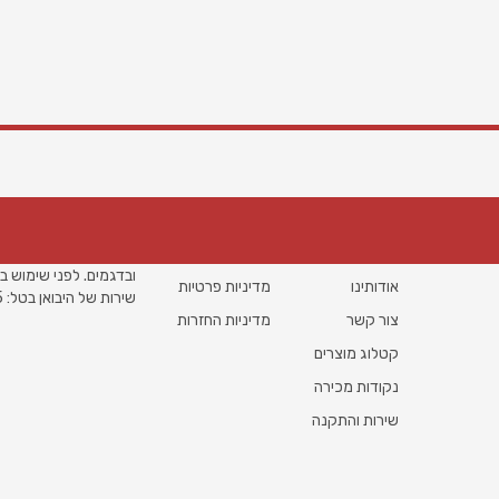
מידע
עזרה
הערות משפטיות
עמוד הבית
תנאי שימוש
*התמונות הינן להמחשה 
ובדגמים. לפני שימוש ב
אודותינו
מדיניות פרטיות
שירות של היבואן בטל: 09-7409835
צור קשר
מדיניות החזרות
קטלוג מוצרים
נקודות מכירה
שירות והתקנה