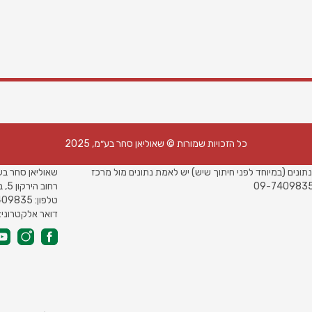
פרטי תקשורת
כל הזכויות שמורות © שאוליאן סחר בע״מ, 2025
בלבד. ט.ל.ח. החברה אינה אחראית על טעויות במידות
משרדים ראשיי
נתונים (במיוחד לפני חיתוך שיש) יש לאמת נתונים מול מרכז
שאוליאן סחר בע
רחוב הירקון 5, בני ברק מגדלי LYFE
טלפון: 09-7409835
דואר אלקטרוני: herut@shaoulian.co.il